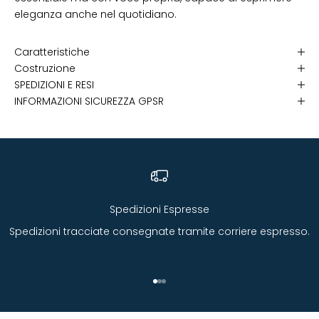
eleganza anche nel quotidiano.
Caratteristiche
Costruzione
SPEDIZIONI E RESI
INFORMAZIONI SICUREZZA GPSR
Spedizioni Espresse
Spedizioni tracciate consegnate tramite corriere espresso.
Vai all'articolo 1
Vai all'articolo 2
Vai all'articolo 3