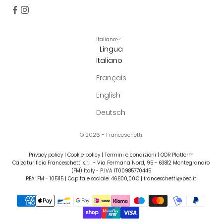
Italiano
Lingua
Italiano
Français
English
Deutsch
© 2026 - Franceschetti
Privacy policy
|
Cookie policy
|
Termini e condizioni
|
ODR Platform
Calzaturificio Franceschetti s.r.l. - Via Fermana Nord, 95 - 63812 Montegranaro
(FM) Italy - P.IVA IT00985770445
REA: FM - 105115 | Capitale sociale: 46.800,00€ | franceschetti@pec.it