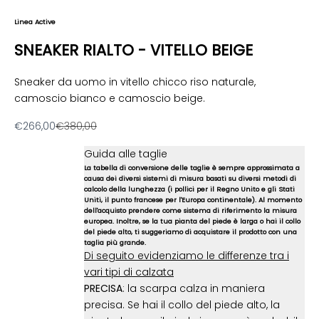
Linea Active
SNEAKER RIALTO - VITELLO BEIGE
Sneaker da uomo in vitello chicco riso naturale,
camoscio bianco e camoscio beige.
Prezzo scontato
Prezzo
€266,00
€380,00
Guida alle taglie
La tabella di conversione delle taglie è sempre approssimata a
causa dei diversi sistemi di misura basati su diversi metodi di
calcolo della lunghezza (i pollici per il Regno Unito e gli Stati
Uniti, il punto francese per l'Europa continentale). Al momento
dell'acquisto prendere come sistema di riferimento la misura
europea. Inoltre, se la tua pianta del piede è larga o hai il collo
del piede alto, ti suggeriamo di acquistare il prodotto con una
taglia più grande.
Di seguito evidenziamo le differenze tra i
vari tipi di calzata
PRECISA
: la scarpa calza in maniera
precisa. Se hai il collo del piede alto, la