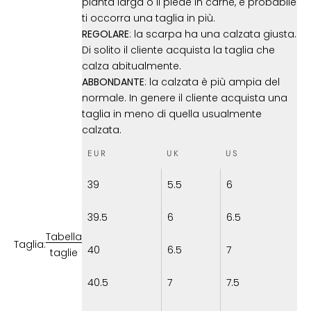
pianta larga o il piede in carne, è probabile
ti occorra una taglia in più.
REGOLARE
: la scarpa ha una calzata giusta.
Di solito il cliente acquista la taglia che
calza abitualmente.
ABBONDANTE
: la calzata è più ampia del
normale. In genere il cliente acquista una
taglia in meno di quella usualmente
calzata.
EUR
UK
US
39
5.5
6
39.5
6
6.5
Tabella
Taglia:
40
6.5
7
taglie
40.5
7
7.5