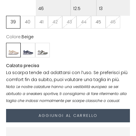
46
12.5
13
39
40
41
42
43
44
45
46
Colore:
Beige
Beige
Blu
Verde
Calzata precisa
La scarpa tende ad adattarsi con l’uso. Se preferisci più
comfort fin da subito, puoi valutare una taglia in più.
Nota: Le nostre calzature hanno una vestibilità europea: se sei
abituato a sneakers sportive, ti consigliamo di fare riferimento alla
taglia che indossi normalmente per scarpe classiche o casual.
AGGIUNGI AL CARRELLO